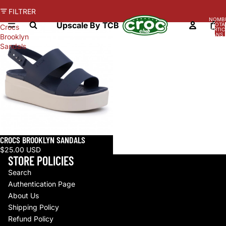
FILTRER
NOMB
Upscale By TCB
TOTA
Crocs
D’ARTIC
DANS 
Brooklyn
PANIER
Sandals
CROCS BROOKLYN SANDALS
$25.00 USD
STORE POLICIES
Search
Authentication Page
About Us
Shipping Policy
Refund Policy