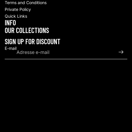
Terms and Conditions
Private Policy
Quick Links
INFO
Politique de remboursement
OUR COLLECTIONS
Politique de confidentialité
Conditions d’utilisation
SIGN UP FOR DISCOUNT
Politique d’expédition
E-mail
Coordonnées
© 2026
Upscale By TCB
,
Commerce électronique propulsé par Shopify
Conditions générales et politiques